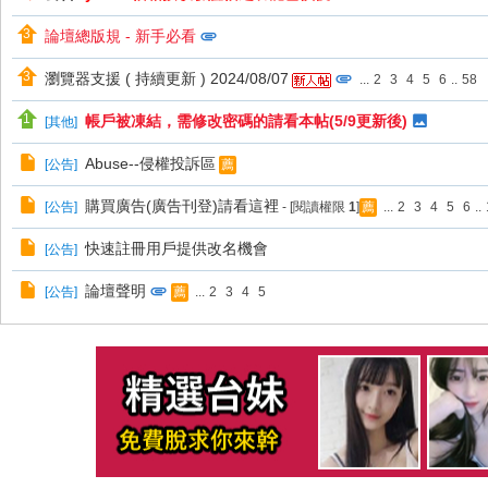
論壇總版規 - 新手必看
瀏覽器支援 ( 持續更新 ) 2024/08/07
...
2
3
4
5
6
..
58
帳戶被凍結，需修改密碼的請看本帖(5/9更新後)
[
其他
]
Abuse--侵權投訴區
[
公告
]
薦
購買廣告(廣告刊登)請看這裡
[
公告
]
- [閱讀權限
1
]
...
2
3
4
5
6
..
薦
快速註冊用戶提供改名機會
[
公告
]
論壇聲明
[
公告
]
...
2
3
4
5
薦