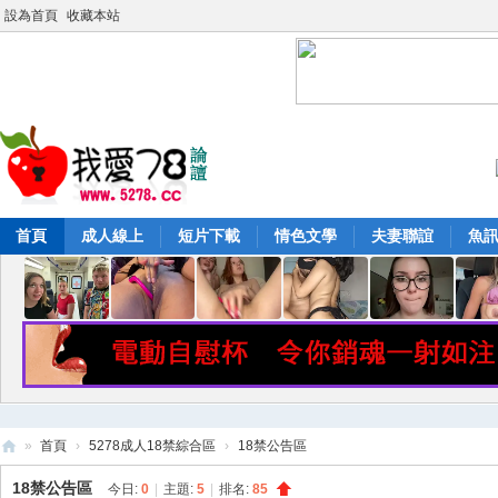
設為首頁
收藏本站
首頁
成人線上
短片下載
情色文學
夫妻聯誼
魚
»
首頁
›
5278成人18禁綜合區
›
18禁公告區
52
18禁公告區
今日:
0
|
主題:
5
|
排名:
85