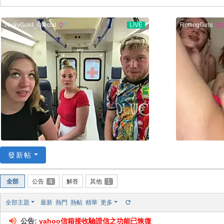
78
/
52
78
論
壇
/
我
愛
78
論
發新帖
壇
全部
公告
4
解答
其他
1
全部主題
最新
熱門
熱帖
精華
更多
公告:
yahoo信箱接收驗證信之功能已恢復