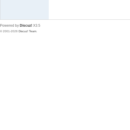
我
愛
78
Powered by
Discuz!
X3.5
論
© 2001-2026
Discuz! Team
.
壇