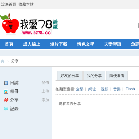
設為首頁
收藏本站
首頁
成人線上
短片下載
情色文學
夫妻聯誼
魚
›
分享
52
好友的分享
我的分享
隨便看看
78
日誌
發佈
/
按類型查看:
全部
|
網址
|
視頻
|
音樂
|
Flash
|
相冊
上傳
52
分享
添加
現在還沒分享
78
記錄
論
壇
/