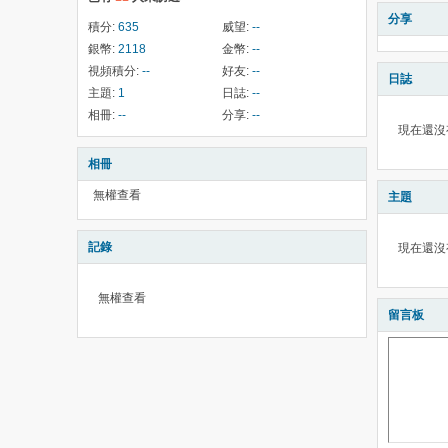
分享
積分:
635
威望:
--
銀幣:
2118
金幣:
--
視頻積分:
--
好友:
--
日誌
主題:
1
日誌:
--
相冊:
--
分享:
--
現在還沒
相冊
無權查看
主題
記錄
現在還沒
無權查看
留言板