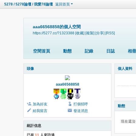
5278 / 5278論壇 / 我愛78論壇
返回首頁
aaa66568858的個人空間
https://5277.cc/?1323388
[收藏]
[複製]
[分享]
[RSS]
空間首頁
動態
記錄
日誌
相
頭像
個人資料
aaa66568858
加為好友
打個招呼
動態
給我留言
發送消息
現在還沒
統計信息
已有
11
人來訪過