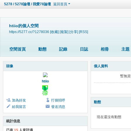
5278 / 5278論壇 / 我愛78論壇
返回首頁
htiio的個人空間
https://5277.cc/?1278036
[收藏]
[複製]
[分享]
[RSS]
空間首頁
動態
記錄
日誌
相冊
主題
頭像
個人資料
暫無資
htiio
加為好友
打個招呼
動態
給我留言
發送消息
現在還沒有動態
統計信息
已有
15
人來訪過