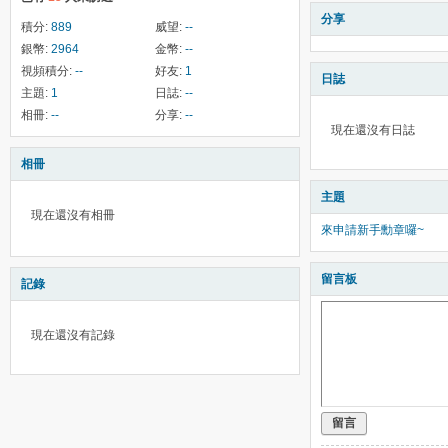
分享
積分:
889
威望:
--
銀幣:
2964
金幣:
--
視頻積分:
--
好友:
1
日誌
主題:
1
日誌:
--
相冊:
--
分享:
--
現在還沒有日誌
相冊
主題
現在還沒有相冊
來申請新手勳章囉~
留言板
記錄
現在還沒有記錄
留言