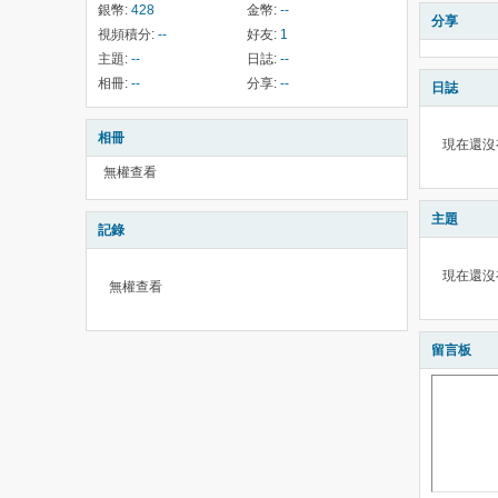
銀幣:
428
金幣:
--
分享
視頻積分:
--
好友:
1
主題:
--
日誌:
--
相冊:
--
分享:
--
日誌
相冊
現在還沒
無權查看
主題
記錄
現在還沒
無權查看
留言板