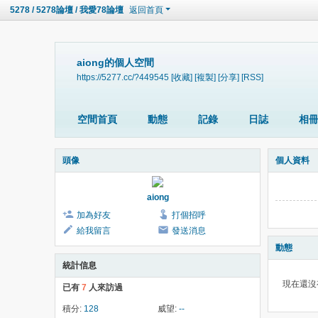
5278 / 5278論壇 / 我愛78論壇
返回首頁
aiong的個人空間
https://5277.cc/?449545
[收藏]
[複製]
[分享]
[RSS]
空間首頁
動態
記錄
日誌
相
頭像
個人資料
aiong
加為好友
打個招呼
給我留言
發送消息
動態
統計信息
現在還沒
已有
7
人來訪過
積分:
128
威望:
--