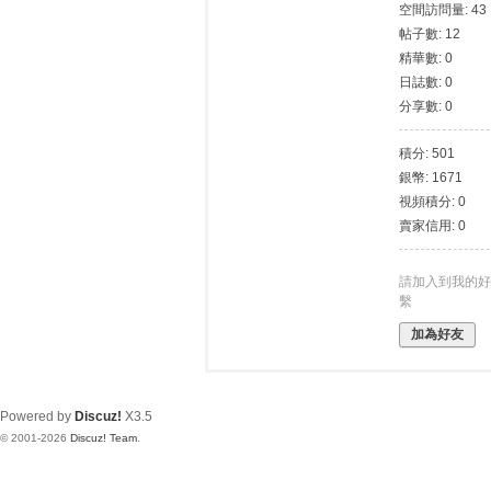
我
空間訪問量: 43
帖子數: 12
愛
精華數: 0
78
日誌數: 0
論
分享數: 0
壇
積分: 501
銀幣: 1671
視頻積分: 0
賣家信用: 0
請加入到我的好
繫
加為好友
Powered by
Discuz!
X3.5
© 2001-2026
Discuz! Team
.