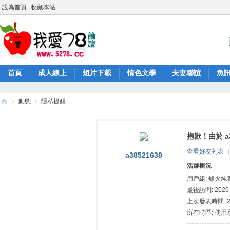
設為首頁
收藏本站
首頁
成人線上
短片下載
情色文學
夫妻聯誼
魚
›
動態
›
隱私提醒
52
78
抱歉！由於 a
/
查看好友列表
|
a38521638
52
活躍概況
78
用戶組:
爐火純青
論
最後訪問: 2026-8
上次發表時間: 202
壇
所在時區: 使用
/