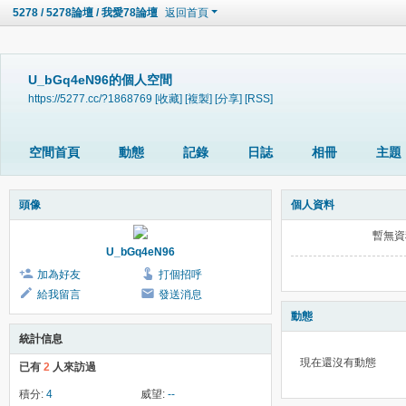
5278 / 5278論壇 / 我愛78論壇
返回首頁
U_bGq4eN96的個人空間
https://5277.cc/?1868769
[收藏]
[複製]
[分享]
[RSS]
空間首頁
動態
記錄
日誌
相冊
主題
頭像
個人資料
暫無資
U_bGq4eN96
加為好友
打個招呼
給我留言
發送消息
動態
統計信息
現在還沒有動態
已有
2
人來訪過
積分:
4
威望:
--