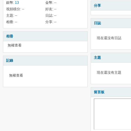
銀幣:
13
金幣:
--
分享
視頻積分:
--
好友:
--
主題:
--
日誌:
--
相冊:
--
分享:
--
日誌
相冊
現在還沒有日誌
無權查看
主題
記錄
現在還沒有主題
無權查看
留言板