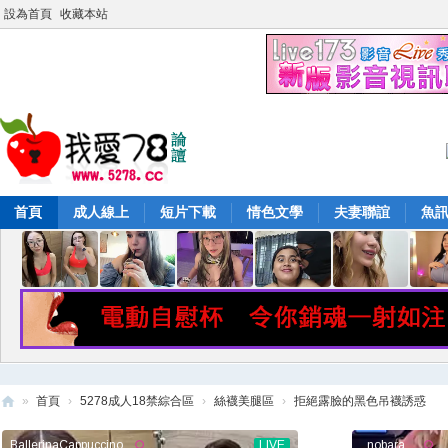
設為首頁
收藏本站
首頁
成人線上
短片下載
情色文學
夫妻聯誼
魚
»
首頁
›
5278成人18禁綜合區
›
絲襪美腿區
›
拒絕露臉的黑色吊襪誘惑
52