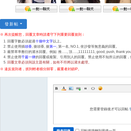
發新帖
※ 再次提醒您，回覆文章時請遵守下列重要回覆規則︰
回覆字數必須超過
十個中文字
以上。
禁止使用插
頭香
, 搶頭香, 搶
第一
, 第一名, NO.1, 坐沙發等無意義的回覆。
嚴禁草率敷衍的灌水回覆。例如: 推......, 頂......,11111111, good, push, tha
禁止使用
千篇一律
的回覆或複製、引用別人的回覆。禁止使用不知所云的回覆，例如
回覆文章必須與該主題有關，如有不符將以灌水處理。
※ 違反規則者，抓到輕者積分歸零，嚴重者封鎖IP。
您需要登錄後才可以回帖
回帖後跳轉到最後一頁
發表回復