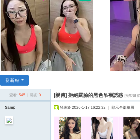
78
/
52
78
論
壇
/
我
愛
發新帖
78
論
[親傳]
拒絕露臉的黑色吊襪誘惑
查看:
545
|
回復:
0
[複製鏈接
壇
Samp
發表於 2026-1-17 16:22:32
|
顯示全部樓層