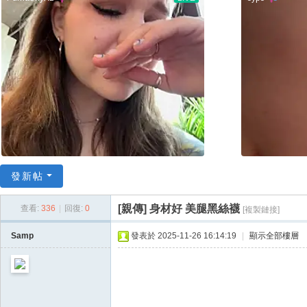
78
/
52
78
論
壇
/
我
愛
發新帖
78
論
[親傳]
身材好 美腿黑絲襪
查看:
336
|
回復:
0
[複製鏈接]
壇
Samp
發表於 2025-11-26 16:14:19
|
顯示全部樓層