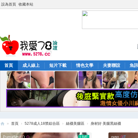
設為首頁
收藏本站
首頁
成人線上
短片下載
情色文學
夫妻聯誼
魚
»
首頁
›
5278成人18禁綜合區
›
絲襪美腿區
›
身材好 美腿黑絲襪
52