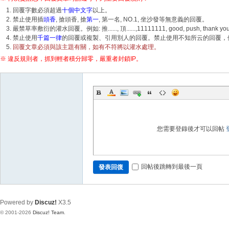
回覆字數必須超過
十個中文字
以上。
禁止使用插
頭香
, 搶頭香, 搶
第一
, 第一名, NO.1, 坐沙發等無意義的回覆。
嚴禁草率敷衍的灌水回覆。例如: 推......, 頂......,11111111, good, push, tha
禁止使用
千篇一律
的回覆或複製、引用別人的回覆。禁止使用不知所云的回覆，例如
回覆文章必須與該主題有關，如有不符將以灌水處理。
※ 違反規則者，抓到輕者積分歸零，嚴重者封鎖IP。
您需要登錄後才可以回帖
回帖後跳轉到最後一頁
發表回復
Powered by
Discuz!
X3.5
© 2001-2026
Discuz! Team
.