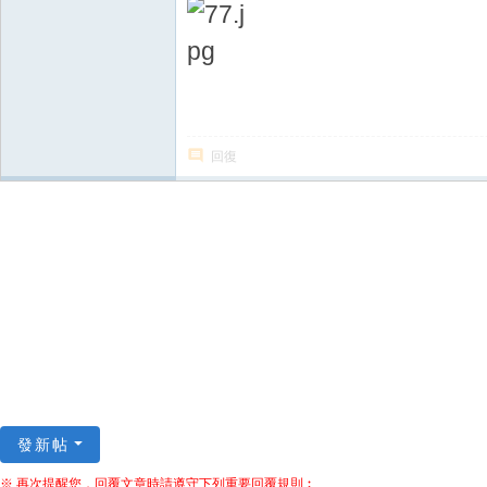
回復
發新帖
※ 再次提醒您，回覆文章時請遵守下列重要回覆規則︰