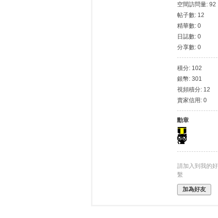
我
空間訪問量: 92
帖子數: 12
愛
精華數: 0
78
日誌數: 0
論
分享數: 0
壇
積分: 102
銀幣: 301
視頻積分: 12
賣家信用: 0
勳章
請加入到我的好
繫
加為好友