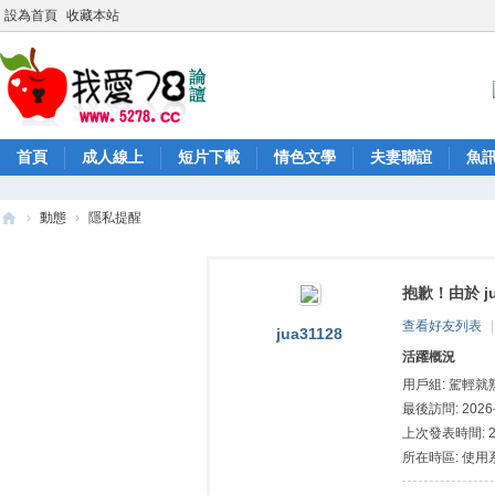
設為首頁
收藏本站
首頁
成人線上
短片下載
情色文學
夫妻聯誼
魚
›
動態
›
隱私提醒
52
78
抱歉！由於 j
/
查看好友列表
|
jua31128
52
活躍概況
78
用戶組:
駕輕就熟
論
最後訪問: 2026-8
上次發表時間: 202
壇
所在時區: 使用
/