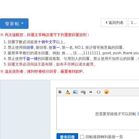
返回列表
1 ...
發新帖
※ 再次提醒您，回覆文章時請遵守下列重要回覆規則︰
回覆字數必須超過
十個中文字
以上。
禁止使用插
頭香
, 搶頭香, 搶
第一
, 第一名, NO.1, 坐沙發等無意義的回覆。
嚴禁草率敷衍的灌水回覆。例如: 推......, 頂......,11111111, good, push, tha
禁止使用
千篇一律
的回覆或複製、引用別人的回覆。禁止使用不知所云的回覆，例如
回覆文章必須與該主題有關，如有不符將以灌水處理。
※ 違反規則者，抓到輕者積分歸零，嚴重者封鎖IP。
您需要登錄後才可以回帖
回帖後跳轉到最後一頁
發表回復