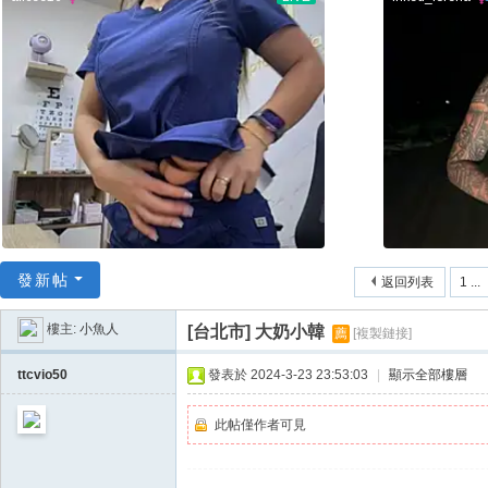
78
/
52
78
論
壇
/
我
愛
發新帖
返回列表
1 ...
78
論
樓主:
小魚人
[台北市]
大奶小韓
薦
[複製鏈接]
壇
ttcvio50
發表於 2024-3-23 23:53:03
|
顯示全部樓層
此帖僅作者可見